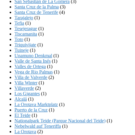
San Sebastián de La Gomera
(3)
Santa Cruz de la Palma
(3)
Santa Cruz de Tenerife
(4)
Tarajalejo
(1)
Tefia
(1)
Tesejerague
(1)
Tiscamanita
(1)
Toto
(1)
Triquivijate
(1)
Tuineje
(1)
Unamuno Denkmal
(1)
Valle de Santa Inés
(1)
Valles de Ortega
(1)
Vega de Rio Palmas
(1)
Villa de Valverde
(2)
Villa Winter
(1)
Villaverde
(2)
Los Gigantes
(1)
Alcalá
(1)
La Orotava Marktplatz
(1)
Puerto de la Cruz
(1)
El Teide
(1)
Nationalpark Teide (Parque Nacional del Teide)
(1)
Nebelwald auf Teneriffa
(1)
La Orotava
(2)