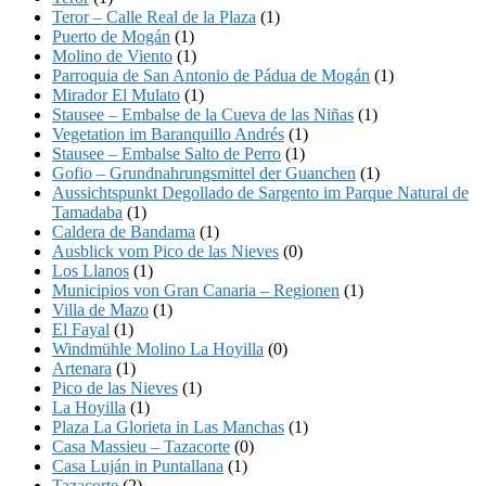
Teror – Calle Real de la Plaza
(1)
Puerto de Mogán
(1)
Molino de Viento
(1)
Parroquia de San Antonio de Pádua de Mogán
(1)
Mirador El Mulato
(1)
Stausee – Embalse de la Cueva de las Niñas
(1)
Vegetation im Baranquillo Andrés
(1)
Stausee – Embalse Salto de Perro
(1)
Gofio – Grundnahrungsmittel der Guanchen
(1)
Aussichtspunkt Degollado de Sargento im Parque Natural de
Tamadaba
(1)
Caldera de Bandama
(1)
Ausblick vom Pico de las Nieves
(0)
Los Llanos
(1)
Municipios von Gran Canaria – Regionen
(1)
Villa de Mazo
(1)
El Fayal
(1)
Windmühle Molino La Hoyilla
(0)
Artenara
(1)
Pico de las Nieves
(1)
La Hoyilla
(1)
Plaza La Glorieta in Las Manchas
(1)
Casa Massieu – Tazacorte
(0)
Casa Luján in Puntallana
(1)
Tazacorte
(2)