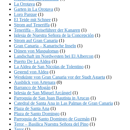
La Orotava
(2)
Garten in La Orotava
(1)
Loro Parque
(1)
El Teide mit Schnee
(1)
Strom auf Teneriffa
(1)
Teneriffa – Reiseführer der Kanaren
(1)
Iglesia de Nuestra Señora de la Concepción
(1)
Strom auf Gran Canaria
(1)
Gran Canaria – Kanarische Inseln
(1)
Dünen von Maspalomas
(1)
Landschaft im Nordwesten bei El Albercon
(1)
Puerto De La Aldea
(1)
La Aldea de San Nicolas de Tolentino
(1)
Gegend von Aldea
(1)
Westküste von Gran Canaria vor der Stadt Agaeta
(1)
Ausblick von Artenara
(0)
Barranco de Mogán
(1)
Iglesia de San Miguel Arcángel
(1)
Parroquia de San Juan Bautista in Arucas
(1)
Catedral de Santa Ana in Las Palmas de Gran Canaria
(1)
Plaza de Santa Ana
(1)
Plaza de Santo Domingo
(1)
Parroquia de Santo Domingo de Guzmán
(1)
Teror – Basilica Nuestra Señora del Pino
(1)
Teror
(1)