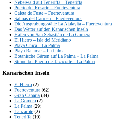
Nebelwald auf Teneriffa – Teneriffa
Puerto del Rosario – Fuerteventura
Caleta de Fuste – Fuerteventura
Salinas del Carmen – Fuerteventura
Die Ausgrabungsstätte La Atalayita – Fuerteventura
Das Wetter auf den Kanarischen Inseln
Hafen von San Sebastián de La Gomera
El Hierro – Isla del Meridiano
Playa Chica – La Palma
Playa Bajamar – La Palma
Botanische Gärten auf La Palma – La Palma
Strand bei Puerto de Tazacorte – La Palma
Kanarischen Inseln
El Hierro
(2)
Fuerteventura
(62)
Gran Canaria
(34)
La Gomera
(2)
La Palma
(29)
Lanzarote
(2)
Teneriffa
(19)