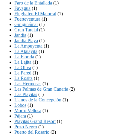
Faro de la Entallada
(1)
Fayagua
(1)
Flughafen El Matorral
(1)
Fuerteventura
(1)
Giniginámar
(1)
Gran Tarajal
(1)
Jandia
(1)
Jandia Playa
(1)
La Ampuyenta
(1)
La Atalayita
(1)
La Florida
(1)
La Lajita
(1)
La Oliva
(1)
La Pared
(1)
La Rosita
(1)
Las Hermosas
(1)
Las Palmas de Gran Canaria
(2)
Las Playitas
(1)
Llanos de la Concepción
(1)
Lobos
(1)
Morro Vellosa
(1)
Pájara
(1)
Playitas Grand Resort
(1)
Pozo Negro
(1)
Puerto del Rosario
(3)