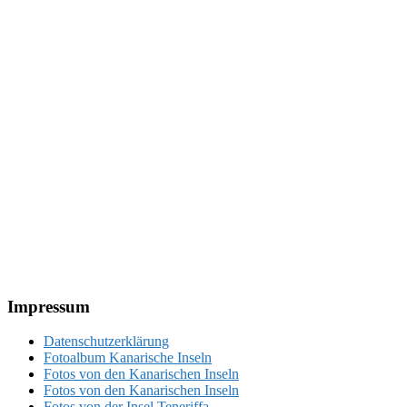
Footer
Impressum
Datenschutzerklärung
Fotoalbum Kanarische Inseln
Fotos von den Kanarischen Inseln
Fotos von den Kanarischen Inseln
Fotos von der Insel Teneriffa