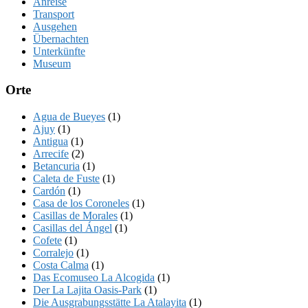
Anreise
Transport
Ausgehen
Übernachten
Unterkünfte
Museum
Orte
Agua de Bueyes
(1)
Ajuy
(1)
Antigua
(1)
Arrecife
(2)
Betancuria
(1)
Caleta de Fuste
(1)
Cardón
(1)
Casa de los Coroneles
(1)
Casillas de Morales
(1)
Casillas del Ángel
(1)
Cofete
(1)
Corralejo
(1)
Costa Calma
(1)
Das Ecomuseo La Alcogida
(1)
Der La Lajita Oasis-Park
(1)
Die Ausgrabungsstätte La Atalayita
(1)