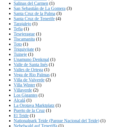
Salinas del Carmen
(1)
San Sebastián de La Gomera
(3)
Santa Cruz de la Palma
(3)
Santa Cruz de Tenerife
(4)
Tarajalejo
(1)
Tefia
(1)
Tesejerague
(1)
Tiscamanita
(1)
Toto
(1)
Triquivijate
(1)
Tuineje
(1)
Unamuno Denkmal
(1)
Valle de Santa Inés
(1)
Valles de Ortega
(1)
Vega de Rio Palmas
(1)
Villa de Valverde
(2)
Villa Winter
(1)
Villaverde
(2)
Los Gigantes
(1)
Alcalá
(1)
La Orotava Marktplatz
(1)
Puerto de la Cruz
(1)
El Teide
(1)
Nationalpark Teide (Parque Nacional del Teide)
(1)
Nebelwald auf Teneriffa
(1)