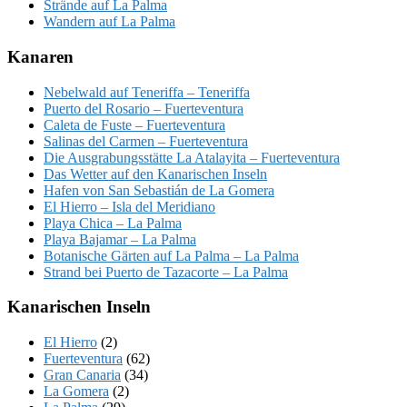
Strände auf La Palma
Wandern auf La Palma
Kanaren
Nebelwald auf Teneriffa – Teneriffa
Puerto del Rosario – Fuerteventura
Caleta de Fuste – Fuerteventura
Salinas del Carmen – Fuerteventura
Die Ausgrabungsstätte La Atalayita – Fuerteventura
Das Wetter auf den Kanarischen Inseln
Hafen von San Sebastián de La Gomera
El Hierro – Isla del Meridiano
Playa Chica – La Palma
Playa Bajamar – La Palma
Botanische Gärten auf La Palma – La Palma
Strand bei Puerto de Tazacorte – La Palma
Kanarischen Inseln
El Hierro
(2)
Fuerteventura
(62)
Gran Canaria
(34)
La Gomera
(2)