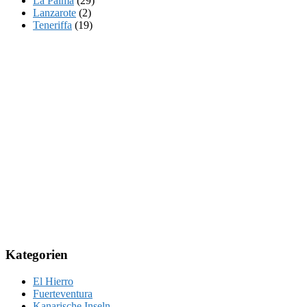
La Palma
(29)
Lanzarote
(2)
Teneriffa
(19)
Kategorien
El Hierro
Fuerteventura
Kanarische Inseln