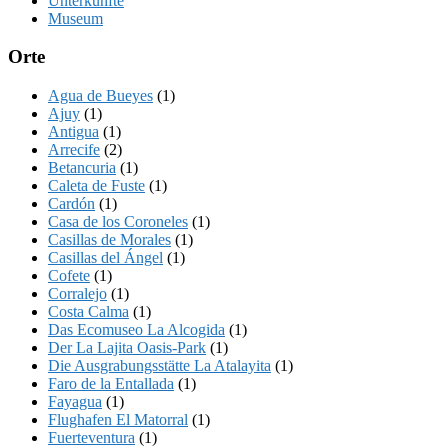
Unterkünfte
Museum
Orte
Agua de Bueyes
(1)
Ajuy
(1)
Antigua
(1)
Arrecife
(2)
Betancuria
(1)
Caleta de Fuste
(1)
Cardón
(1)
Casa de los Coroneles
(1)
Casillas de Morales
(1)
Casillas del Ángel
(1)
Cofete
(1)
Corralejo
(1)
Costa Calma
(1)
Das Ecomuseo La Alcogida
(1)
Der La Lajita Oasis-Park
(1)
Die Ausgrabungsstätte La Atalayita
(1)
Faro de la Entallada
(1)
Fayagua
(1)
Flughafen El Matorral
(1)
Fuerteventura
(1)