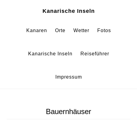
Zum
Zur
Kanarische Inseln
Inhalt
Fußzeile
springen
springen
Kanaren
Orte
Wetter
Fotos
Kanarische Inseln
Reiseführer
Impressum
Bauernhäuser