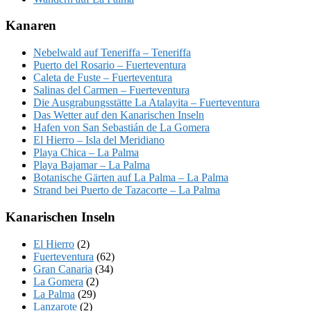
Kanaren
Nebelwald auf Teneriffa – Teneriffa
Puerto del Rosario – Fuerteventura
Caleta de Fuste – Fuerteventura
Salinas del Carmen – Fuerteventura
Die Ausgrabungsstätte La Atalayita – Fuerteventura
Das Wetter auf den Kanarischen Inseln
Hafen von San Sebastián de La Gomera
El Hierro – Isla del Meridiano
Playa Chica – La Palma
Playa Bajamar – La Palma
Botanische Gärten auf La Palma – La Palma
Strand bei Puerto de Tazacorte – La Palma
Kanarischen Inseln
El Hierro
(2)
Fuerteventura
(62)
Gran Canaria
(34)
La Gomera
(2)
La Palma
(29)
Lanzarote
(2)