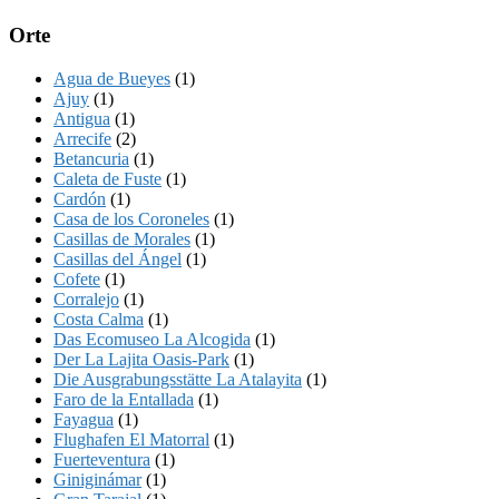
Orte
Agua de Bueyes
(1)
Ajuy
(1)
Antigua
(1)
Arrecife
(2)
Betancuria
(1)
Caleta de Fuste
(1)
Cardón
(1)
Casa de los Coroneles
(1)
Casillas de Morales
(1)
Casillas del Ángel
(1)
Cofete
(1)
Corralejo
(1)
Costa Calma
(1)
Das Ecomuseo La Alcogida
(1)
Der La Lajita Oasis-Park
(1)
Die Ausgrabungsstätte La Atalayita
(1)
Faro de la Entallada
(1)
Fayagua
(1)
Flughafen El Matorral
(1)
Fuerteventura
(1)
Giniginámar
(1)