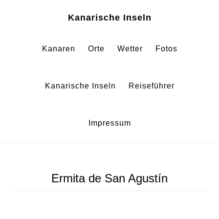
Zum
Zur
Kanarische Inseln
Inhalt
Fußzeile
springen
springen
Kanaren
Orte
Wetter
Fotos
Kanarische Inseln
Reiseführer
Impressum
Ermita de San Agustín