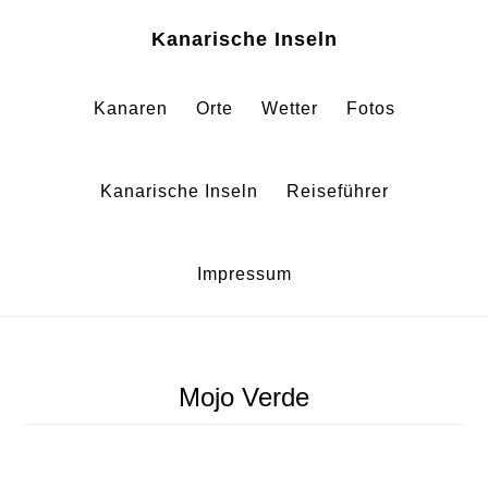
Zum
Zur
Kanarische Inseln
Inhalt
Fußzeile
springen
springen
Kanaren
Orte
Wetter
Fotos
Kanarische Inseln
Reiseführer
Impressum
Mojo Verde