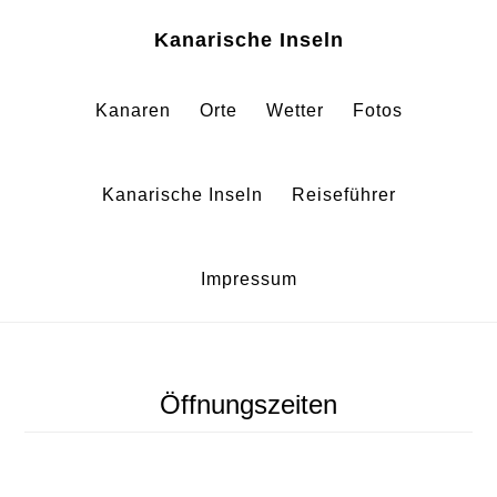
Zum
Zur
Kanarische Inseln
Inhalt
Fußzeile
springen
springen
Kanaren
Orte
Wetter
Fotos
Kanarische Inseln
Reiseführer
Impressum
Öffnungszeiten