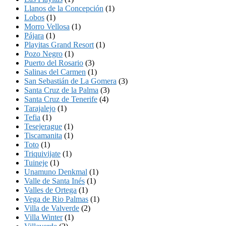
Llanos de la Concepción
(1)
Lobos
(1)
Morro Vellosa
(1)
Pájara
(1)
Playitas Grand Resort
(1)
Pozo Negro
(1)
Puerto del Rosario
(3)
Salinas del Carmen
(1)
San Sebastián de La Gomera
(3)
Santa Cruz de la Palma
(3)
Santa Cruz de Tenerife
(4)
Tarajalejo
(1)
Tefia
(1)
Tesejerague
(1)
Tiscamanita
(1)
Toto
(1)
Triquivijate
(1)
Tuineje
(1)
Unamuno Denkmal
(1)
Valle de Santa Inés
(1)
Valles de Ortega
(1)
Vega de Rio Palmas
(1)
Villa de Valverde
(2)
Villa Winter
(1)