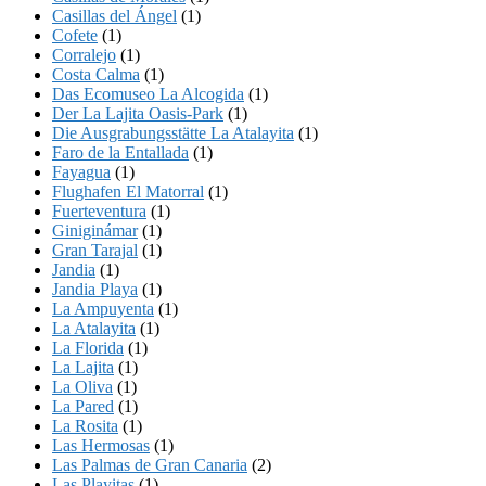
Casillas del Ángel
(1)
Cofete
(1)
Corralejo
(1)
Costa Calma
(1)
Das Ecomuseo La Alcogida
(1)
Der La Lajita Oasis-Park
(1)
Die Ausgrabungsstätte La Atalayita
(1)
Faro de la Entallada
(1)
Fayagua
(1)
Flughafen El Matorral
(1)
Fuerteventura
(1)
Giniginámar
(1)
Gran Tarajal
(1)
Jandia
(1)
Jandia Playa
(1)
La Ampuyenta
(1)
La Atalayita
(1)
La Florida
(1)
La Lajita
(1)
La Oliva
(1)
La Pared
(1)
La Rosita
(1)
Las Hermosas
(1)
Las Palmas de Gran Canaria
(2)
Las Playitas
(1)