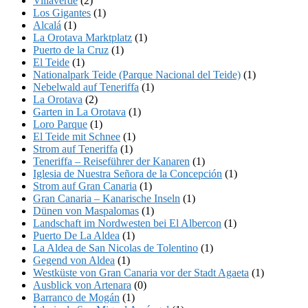
Villaverde
(2)
Los Gigantes
(1)
Alcalá
(1)
La Orotava Marktplatz
(1)
Puerto de la Cruz
(1)
El Teide
(1)
Nationalpark Teide (Parque Nacional del Teide)
(1)
Nebelwald auf Teneriffa
(1)
La Orotava
(2)
Garten in La Orotava
(1)
Loro Parque
(1)
El Teide mit Schnee
(1)
Strom auf Teneriffa
(1)
Teneriffa – Reiseführer der Kanaren
(1)
Iglesia de Nuestra Señora de la Concepción
(1)
Strom auf Gran Canaria
(1)
Gran Canaria – Kanarische Inseln
(1)
Dünen von Maspalomas
(1)
Landschaft im Nordwesten bei El Albercon
(1)
Puerto De La Aldea
(1)
La Aldea de San Nicolas de Tolentino
(1)
Gegend von Aldea
(1)
Westküste von Gran Canaria vor der Stadt Agaeta
(1)
Ausblick von Artenara
(0)
Barranco de Mogán
(1)