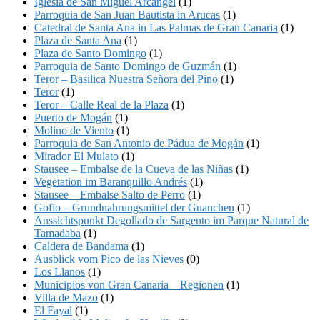
Iglesia de San Miguel Arcángel
(1)
Parroquia de San Juan Bautista in Arucas
(1)
Catedral de Santa Ana in Las Palmas de Gran Canaria
(1)
Plaza de Santa Ana
(1)
Plaza de Santo Domingo
(1)
Parroquia de Santo Domingo de Guzmán
(1)
Teror – Basilica Nuestra Señora del Pino
(1)
Teror
(1)
Teror – Calle Real de la Plaza
(1)
Puerto de Mogán
(1)
Molino de Viento
(1)
Parroquia de San Antonio de Pádua de Mogán
(1)
Mirador El Mulato
(1)
Stausee – Embalse de la Cueva de las Niñas
(1)
Vegetation im Baranquillo Andrés
(1)
Stausee – Embalse Salto de Perro
(1)
Gofio – Grundnahrungsmittel der Guanchen
(1)
Aussichtspunkt Degollado de Sargento im Parque Natural de
Tamadaba
(1)
Caldera de Bandama
(1)
Ausblick vom Pico de las Nieves
(0)
Los Llanos
(1)
Municipios von Gran Canaria – Regionen
(1)
Villa de Mazo
(1)
El Fayal
(1)