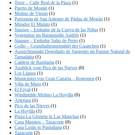
Teror – Calle Real de la Plaza
(1)
Puerto de Mogán
(1)
Molino de Viento
(1)
Parroquia de San Antonio de Pádua de Mogán
(1)
Mirador El Mulato
(1)
Stausee – Embalse de la Cueva de las Niñas
(1)
Vegetation im Baranquillo Andrés
(1)
Stausee – Embalse Salto de Perro
(1)
Gofio – Grundnahrungsmittel der Guanchen
(1)
Aussichtspunkt Degollado de Sargento im Parque Natural de
Tamadaba
(1)
Caldera de Bandama
(1)
Ausblick vom Pico de las Nieves
(0)
Los Llanos
(1)
Municipios von Gran Canaria – Regionen
(1)
Villa de Mazo
(1)
El Fayal
(1)
Windmühle Molino La Hoyilla
(0)
Artenara
(1)
Pico de las Nieves
(1)
La Hoyilla
(1)
Plaza La Glorieta in Las Manchas
(1)
Casa Massieu – Tazacorte
(0)
Casa Luján in Puntallana
(1)
Tazacorte
(2)