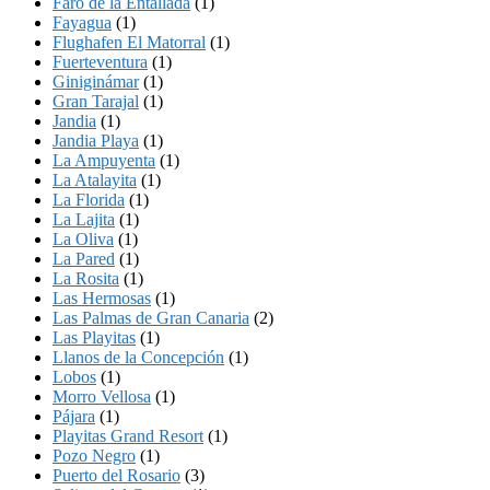
Faro de la Entallada
(1)
Fayagua
(1)
Flughafen El Matorral
(1)
Fuerteventura
(1)
Giniginámar
(1)
Gran Tarajal
(1)
Jandia
(1)
Jandia Playa
(1)
La Ampuyenta
(1)
La Atalayita
(1)
La Florida
(1)
La Lajita
(1)
La Oliva
(1)
La Pared
(1)
La Rosita
(1)
Las Hermosas
(1)
Las Palmas de Gran Canaria
(2)
Las Playitas
(1)
Llanos de la Concepción
(1)
Lobos
(1)
Morro Vellosa
(1)
Pájara
(1)
Playitas Grand Resort
(1)
Pozo Negro
(1)
Puerto del Rosario
(3)