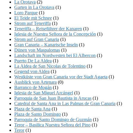
La Orotava
(2)
Garten in La Orotava
(1)
Loro Parque
(1)
El Teide mit Schnee
(1)
Strom auf Teneriffa
(1)
Teneriffa – Reiseführer der Kanaren
(1)
Iglesia de Nuestra Señora de la Concepción
(1)
Strom auf Gran Canaria
(1)
Gran Canaria – Kanarische Inseln
(1)
Dünen von Maspalomas
(1)
Landschaft im Nordwesten bei El Albercon
(1)
Puerto De La Aldea
(1)
La Aldea de San Nicolas de Tolentino
(1)
Gegend von Aldea
(1)
Westküste von Gran Canaria vor der Stadt Agaeta
(1)
Ausblick von Artenara
(0)
Barranco de Mogán
(1)
Iglesia de San Miguel Arcángel
(1)
Parroquia de San Juan Bautista in Arucas
(1)
Catedral de Santa Ana in Las Palmas de Gran Canaria
(1)
Plaza de Santa Ana
(1)
Plaza de Santo Domingo
(1)
Parroquia de Santo Domingo de Guzmán
(1)
Teror – Basilica Nuestra Señora del Pino
(1)
Teror
(1)