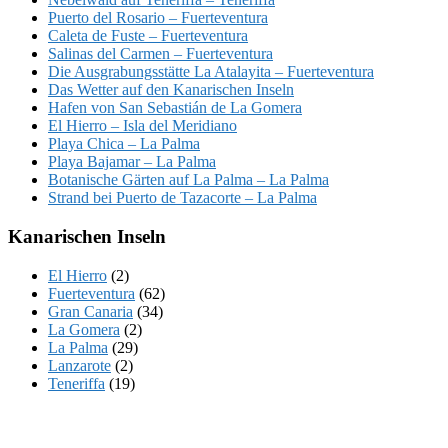
Puerto del Rosario – Fuerteventura
Caleta de Fuste – Fuerteventura
Salinas del Carmen – Fuerteventura
Die Ausgrabungsstätte La Atalayita – Fuerteventura
Das Wetter auf den Kanarischen Inseln
Hafen von San Sebastián de La Gomera
El Hierro – Isla del Meridiano
Playa Chica – La Palma
Playa Bajamar – La Palma
Botanische Gärten auf La Palma – La Palma
Strand bei Puerto de Tazacorte – La Palma
Kanarischen Inseln
El Hierro
(2)
Fuerteventura
(62)
Gran Canaria
(34)
La Gomera
(2)
La Palma
(29)
Lanzarote
(2)
Teneriffa
(19)