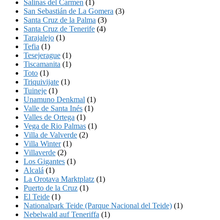
Salinas del Carmen
(1)
San Sebastián de La Gomera
(3)
Santa Cruz de la Palma
(3)
Santa Cruz de Tenerife
(4)
Tarajalejo
(1)
Tefia
(1)
Tesejerague
(1)
Tiscamanita
(1)
Toto
(1)
Triquivijate
(1)
Tuineje
(1)
Unamuno Denkmal
(1)
Valle de Santa Inés
(1)
Valles de Ortega
(1)
Vega de Rio Palmas
(1)
Villa de Valverde
(2)
Villa Winter
(1)
Villaverde
(2)
Los Gigantes
(1)
Alcalá
(1)
La Orotava Marktplatz
(1)
Puerto de la Cruz
(1)
El Teide
(1)
Nationalpark Teide (Parque Nacional del Teide)
(1)
Nebelwald auf Teneriffa
(1)