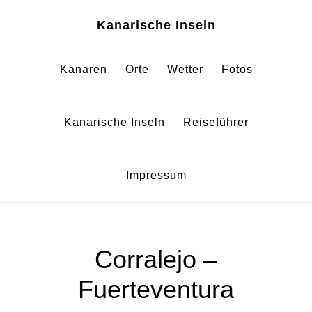
Zum
Zur
Kanarische Inseln
Inhalt
Fußzeile
springen
springen
Kanaren
Orte
Wetter
Fotos
Kanarische Inseln
Reiseführer
Impressum
Corralejo –
Fuerteventura