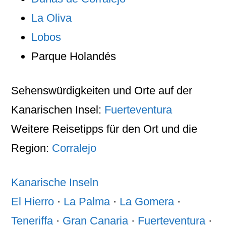
L
a Oliva
Lo
bos
Parque Holandés
Sehenswürdigkeiten
und
Orte
auf der
Kanarischen Insel
:
Fuerteventura
Weitere Reisetipps für den
Ort
und die
Region
:
Corralejo
Kanarische Inseln
El Hierro
·
La Palma
·
La Gomera
·
Teneriffa
·
Gran Canaria
·
Fuerteventura
·