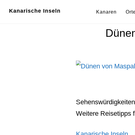
Zum
Zur
Kanarische Inseln
Kanaren
Ort
Inhalt
Fußzeile
springen
springen
Dünen
Sehenswürdigkeiten
Weitere Reisetipps 
Kanarische Inseln