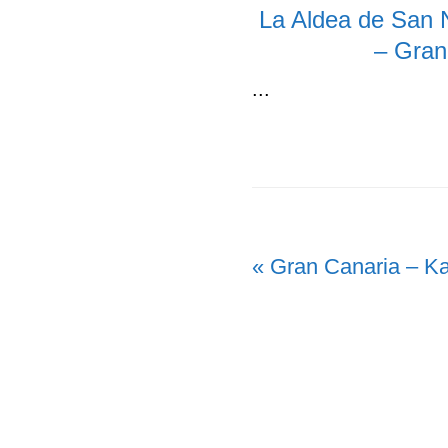
La Aldea de San N
– Gran
...
Vorheriger
« Gran Canaria – Ka
Beitrag: