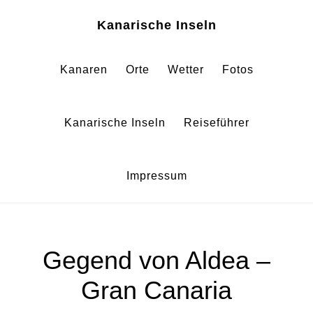
Zum
Zur
Kanarische Inseln
Inhalt
Fußzeile
springen
springen
Kanaren
Orte
Wetter
Fotos
Kanarische Inseln
Reiseführer
Impressum
Gegend von Aldea –
Gran Canaria