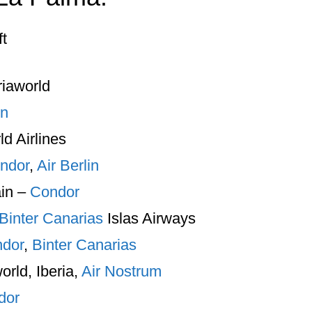
ft
riaworld
in
ld Airlines
ndor
,
Air Berlin
ain –
Condor
Binter Canarias
Islas Airways
dor
,
Binter Canarias
orld, Iberia,
Air Nostrum
dor