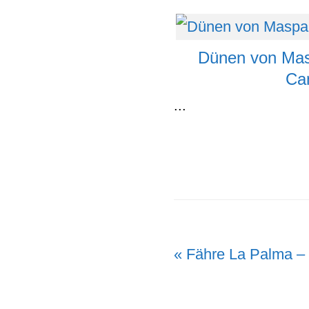
Dünen von Ma
Ca
...
Vorheriger
« Fähre La Palma –
Beitrag: