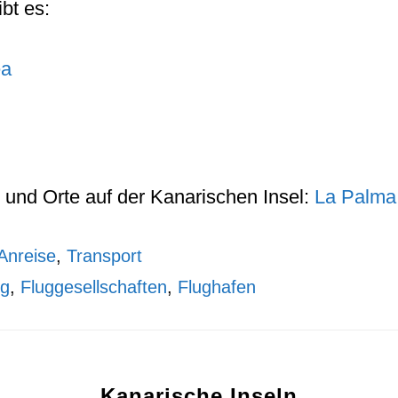
bt es:
ea
und
Orte
auf der
Kanarischen Insel
:
La Palma
Anreise
,
Transport
ug
,
Fluggesellschaften
,
Flughafen
Kanarische Inseln