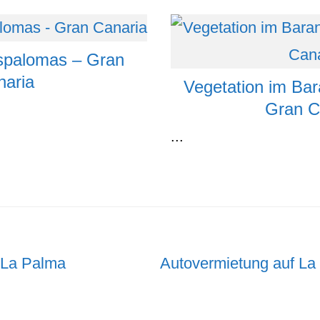
spalomas – Gran
naria
Vegetation im Bar
Gran C
...
Nächster
 La Palma
Autovermietung auf La
Beitrag: