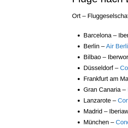
Ort – Fluggeselscha
Barcelona – Ibe
Berlin –
Air Berl
Bilbao – Iberwor
Düsseldorf –
Co
Frankfurt am M
Gran Canaria –
Lanzarote –
Con
Madrid – Iberiaw
München –
Con