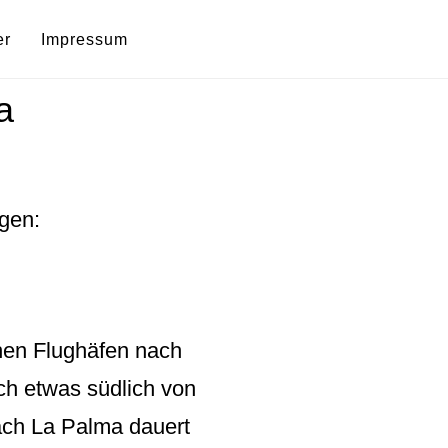
er
Impressum
a
gen:
chen Flughäfen nach
ch etwas südlich von
ach La Palma dauert