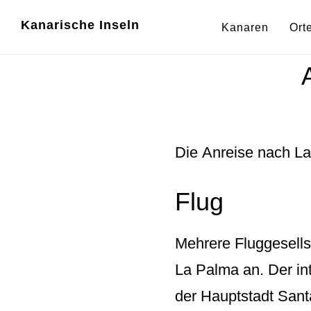
Zum
Zur
Kanarische Inseln
Kanaren
Ort
Inhalt
Fußzeile
springen
springen
Die
Anreise nach L
Flug
Mehrere Fluggesells
La Palma an. Der in
der Hauptstadt Sant