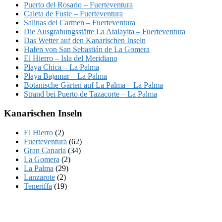
Puerto del Rosario – Fuerteventura
Caleta de Fuste – Fuerteventura
Salinas del Carmen – Fuerteventura
Die Ausgrabungsstätte La Atalayita – Fuerteventura
Das Wetter auf den Kanarischen Inseln
Hafen von San Sebastián de La Gomera
El Hierro – Isla del Meridiano
Playa Chica – La Palma
Playa Bajamar – La Palma
Botanische Gärten auf La Palma – La Palma
Strand bei Puerto de Tazacorte – La Palma
Kanarischen Inseln
El Hierro
(2)
Fuerteventura
(62)
Gran Canaria
(34)
La Gomera
(2)
La Palma
(29)
Lanzarote
(2)
Teneriffa
(19)