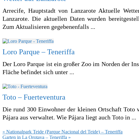
Arrecife, Hauptstadt von Lanzarote Aktuelle Wette
Lanzarote. Die aktuellen Daten wurden bereitgest
Zum Aktualisieren gegebenenfalls ...
Loro Parque – Teneriffa
Der Loro Parque ist ein großer Zoo im Norden der Ins
Fläche befindet sich unter ...
Toto – Fuerteventura
Die rund 300 Einwohner der kleinen Ortschaft Toto
Pájara aus verwaltet. Wie Pájara liegt auch Toto in ...
Vorheriger
« Nationalpark Teide (Parque Nacional del Teide) – Teneriffa
Beitrag:
Nächster
Garten in La Orotava – Teneriffa »