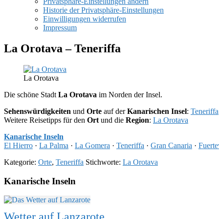
Privatsphäre-Einstellungen ändern
Historie der Privatsphäre-Einstellungen
Einwilligungen widerrufen
Impressum
La Orotava – Teneriffa
La Orotava
Die schöne Stadt
La Orotava
im Norden der Insel.
Sehenswürdigkeiten
und
Orte
auf der
Kanarischen Insel
:
Teneriffa
Weitere Reisetipps für den
Ort
und die
Region
:
La Orotava
Kanarische Inseln
El Hierro
·
La Palma
·
La Gomera
·
Teneriffa
·
Gran Canaria
·
Fuerte
Kategorie:
Orte
,
Teneriffa
Stichworte:
La Orotava
Kanarische Inseln
Wetter auf Lanzarote