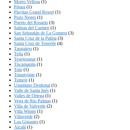
Morro Vellosa
(1)
Pájara
(1)
Playitas Grand Resort
(1)
Pozo Negro
(1)
Puerto del Rosario
(3)
Salinas del Carmen
(1)
San Sebastián de La Gomera
(3)
Santa Cruz de la Palma
(3)
Santa Cruz de Tenerife
(4)
Tarajalejo
(1)
Tefia
(1)
Tesejerague
(1)
Tiscamanita
(1)
Toto
(1)
Triquivijate
(1)
Tuineje
(1)
Unamuno Denkmal
(1)
Valle de Santa Inés
(1)
Valles de Ortega
(1)
Vega de Rio Palmas
(1)
Villa de Valverde
(2)
Villa Winter
(1)
Villaverde
(2)
Los Gigantes
(1)
Alcalá
(1)