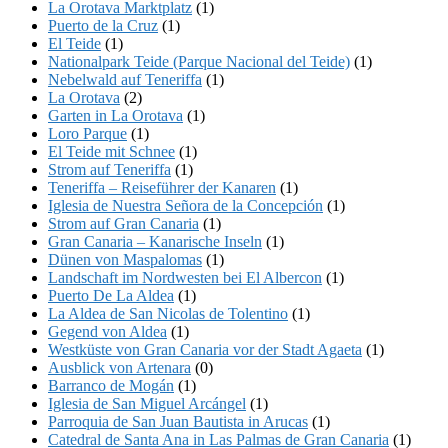
La Orotava Marktplatz
(1)
Puerto de la Cruz
(1)
El Teide
(1)
Nationalpark Teide (Parque Nacional del Teide)
(1)
Nebelwald auf Teneriffa
(1)
La Orotava
(2)
Garten in La Orotava
(1)
Loro Parque
(1)
El Teide mit Schnee
(1)
Strom auf Teneriffa
(1)
Teneriffa – Reiseführer der Kanaren
(1)
Iglesia de Nuestra Señora de la Concepción
(1)
Strom auf Gran Canaria
(1)
Gran Canaria – Kanarische Inseln
(1)
Dünen von Maspalomas
(1)
Landschaft im Nordwesten bei El Albercon
(1)
Puerto De La Aldea
(1)
La Aldea de San Nicolas de Tolentino
(1)
Gegend von Aldea
(1)
Westküste von Gran Canaria vor der Stadt Agaeta
(1)
Ausblick von Artenara
(0)
Barranco de Mogán
(1)
Iglesia de San Miguel Arcángel
(1)
Parroquia de San Juan Bautista in Arucas
(1)
Catedral de Santa Ana in Las Palmas de Gran Canaria
(1)