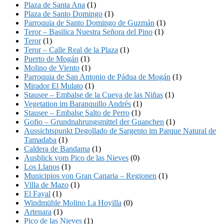
Plaza de Santa Ana
(1)
Plaza de Santo Domingo
(1)
Parroquia de Santo Domingo de Guzmán
(1)
Teror – Basilica Nuestra Señora del Pino
(1)
Teror
(1)
Teror – Calle Real de la Plaza
(1)
Puerto de Mogán
(1)
Molino de Viento
(1)
Parroquia de San Antonio de Pádua de Mogán
(1)
Mirador El Mulato
(1)
Stausee – Embalse de la Cueva de las Niñas
(1)
Vegetation im Baranquillo Andrés
(1)
Stausee – Embalse Salto de Perro
(1)
Gofio – Grundnahrungsmittel der Guanchen
(1)
Aussichtspunkt Degollado de Sargento im Parque Natural de
Tamadaba
(1)
Caldera de Bandama
(1)
Ausblick vom Pico de las Nieves
(0)
Los Llanos
(1)
Municipios von Gran Canaria – Regionen
(1)
Villa de Mazo
(1)
El Fayal
(1)
Windmühle Molino La Hoyilla
(0)
Artenara
(1)
Pico de las Nieves
(1)