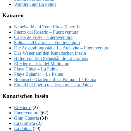
Wandern auf La Palma
Kanaren
Nebelwald auf Teneriffa – Teneriffa
Puerto del Rosario – Fuerteventura
Caleta de Fuste – Fuerteventura
Salinas del Carmen – Fuerteventura
Die Ausgrabungsstätte La Atalayita – Fuerteventura
Das Wetter auf den Kanarischen Inseln
Hafen von San Sebastián de La Gomera
El Hierro – Isla del Meridiano
Playa Chica – La Palma
Playa Bajamar – La Palma
Botanische Gärten auf La Palma – La Palma
Strand bei Puerto de Tazacorte – La Palma
Kanarischen Inseln
El Hierro
(2)
Fuerteventura
(62)
Gran Canaria
(34)
La Gomera
(2)
La Palma
(29)