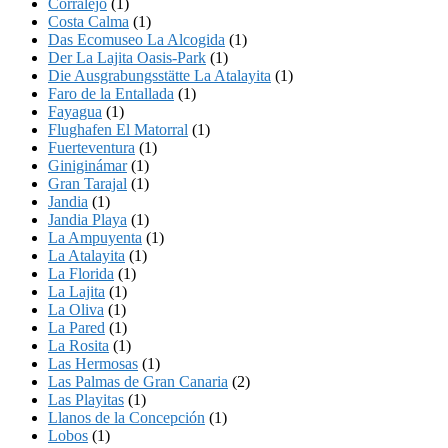
Corralejo
(1)
Costa Calma
(1)
Das Ecomuseo La Alcogida
(1)
Der La Lajita Oasis-Park
(1)
Die Ausgrabungsstätte La Atalayita
(1)
Faro de la Entallada
(1)
Fayagua
(1)
Flughafen El Matorral
(1)
Fuerteventura
(1)
Giniginámar
(1)
Gran Tarajal
(1)
Jandia
(1)
Jandia Playa
(1)
La Ampuyenta
(1)
La Atalayita
(1)
La Florida
(1)
La Lajita
(1)
La Oliva
(1)
La Pared
(1)
La Rosita
(1)
Las Hermosas
(1)
Las Palmas de Gran Canaria
(2)
Las Playitas
(1)
Llanos de la Concepción
(1)
Lobos
(1)