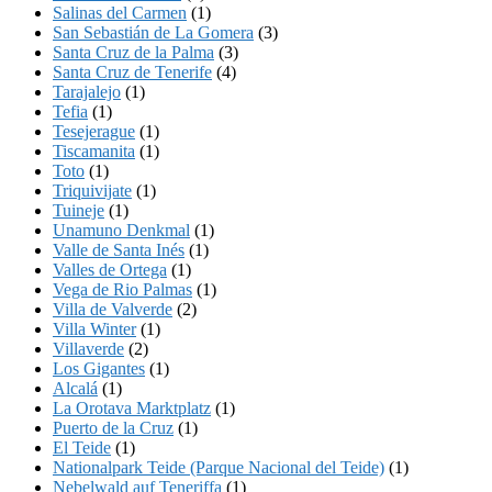
Salinas del Carmen
(1)
San Sebastián de La Gomera
(3)
Santa Cruz de la Palma
(3)
Santa Cruz de Tenerife
(4)
Tarajalejo
(1)
Tefia
(1)
Tesejerague
(1)
Tiscamanita
(1)
Toto
(1)
Triquivijate
(1)
Tuineje
(1)
Unamuno Denkmal
(1)
Valle de Santa Inés
(1)
Valles de Ortega
(1)
Vega de Rio Palmas
(1)
Villa de Valverde
(2)
Villa Winter
(1)
Villaverde
(2)
Los Gigantes
(1)
Alcalá
(1)
La Orotava Marktplatz
(1)
Puerto de la Cruz
(1)
El Teide
(1)
Nationalpark Teide (Parque Nacional del Teide)
(1)
Nebelwald auf Teneriffa
(1)