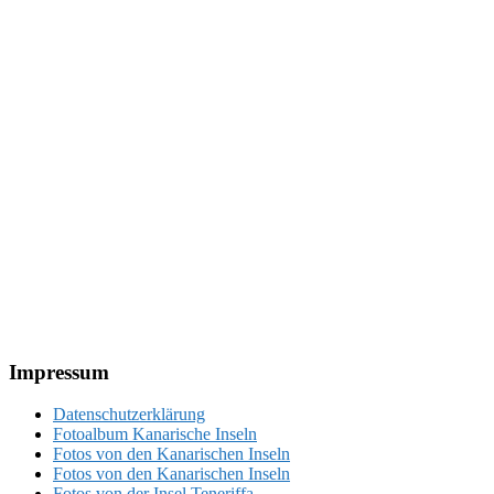
Footer
Impressum
Datenschutzerklärung
Fotoalbum Kanarische Inseln
Fotos von den Kanarischen Inseln
Fotos von den Kanarischen Inseln
Fotos von der Insel Teneriffa