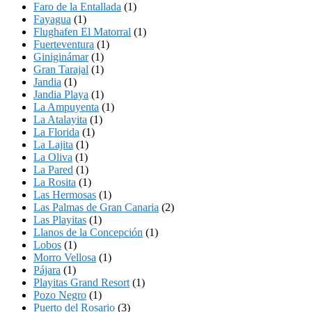
Faro de la Entallada
(1)
Fayagua
(1)
Flughafen El Matorral
(1)
Fuerteventura
(1)
Giniginámar
(1)
Gran Tarajal
(1)
Jandia
(1)
Jandia Playa
(1)
La Ampuyenta
(1)
La Atalayita
(1)
La Florida
(1)
La Lajita
(1)
La Oliva
(1)
La Pared
(1)
La Rosita
(1)
Las Hermosas
(1)
Las Palmas de Gran Canaria
(2)
Las Playitas
(1)
Llanos de la Concepción
(1)
Lobos
(1)
Morro Vellosa
(1)
Pájara
(1)
Playitas Grand Resort
(1)
Pozo Negro
(1)
Puerto del Rosario
(3)