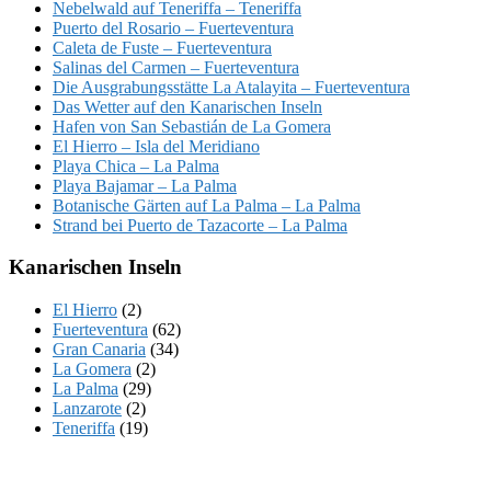
Nebelwald auf Teneriffa – Teneriffa
Puerto del Rosario – Fuerteventura
Caleta de Fuste – Fuerteventura
Salinas del Carmen – Fuerteventura
Die Ausgrabungsstätte La Atalayita – Fuerteventura
Das Wetter auf den Kanarischen Inseln
Hafen von San Sebastián de La Gomera
El Hierro – Isla del Meridiano
Playa Chica – La Palma
Playa Bajamar – La Palma
Botanische Gärten auf La Palma – La Palma
Strand bei Puerto de Tazacorte – La Palma
Kanarischen Inseln
El Hierro
(2)
Fuerteventura
(62)
Gran Canaria
(34)
La Gomera
(2)
La Palma
(29)
Lanzarote
(2)
Teneriffa
(19)