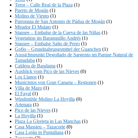
Teror – Calle Real de la Plaza
(1)
Puerto de Mogán
(1)
Molino de Viento
(1)
Parroquia de San Antonio de Pádua de Mogán
(1)
Mirador El Mulato
(1)
Stausee – Embalse de la Cueva de las Niñas
(1)
Vegetation im Baranquillo Andrés
(1)
Stausee – Embalse Salto de Perro
(1)
Gofio – Grundnahrungsmittel der Guanchen
(1)
Aussichtspunkt Degollado de Sargento im Parque Natural de
Tamadaba
(1)
Caldera de Bandama
(1)
Ausblick vom Pico de las Nieves
(0)
Los Llanos
(1)
Municipios von Gran Canaria – Regionen
(1)
Villa de Mazo
(1)
El Fayal
(1)
Windmühle Molino La Hoyilla
(0)
Artenara
(1)
Pico de las Nieves
(1)
La Hoyilla
(1)
Plaza La Glorieta in Las Manchas
(1)
Casa Massieu – Tazacorte
(0)
Casa Luján in Puntallana
(1)
Tazacorte
(2)