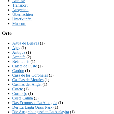
Anreise
Transport
Ausgehen
Übernachten
Unterkünfte
Museum
Orte
Agua de Bueyes
(1)
Ajuy
(1)
Antigua
(1)
Arrecife
(2)
Betancuria
(1)
Caleta de Fuste
(1)
Cardón
(1)
Casa de los Coroneles
(1)
Casillas de Morales
(1)
Casillas del Ángel
(1)
Cofete
(1)
Corralejo
(1)
Costa Calma
(1)
Das Ecomuseo La Alcogida
(1)
Der La Lajita Oasis-Park
(1)
Die Ausgrabungsstätte La Atalayita
(1)