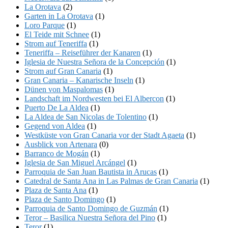
La Orotava
(2)
Garten in La Orotava
(1)
Loro Parque
(1)
El Teide mit Schnee
(1)
Strom auf Teneriffa
(1)
Teneriffa – Reiseführer der Kanaren
(1)
Iglesia de Nuestra Señora de la Concepción
(1)
Strom auf Gran Canaria
(1)
Gran Canaria – Kanarische Inseln
(1)
Dünen von Maspalomas
(1)
Landschaft im Nordwesten bei El Albercon
(1)
Puerto De La Aldea
(1)
La Aldea de San Nicolas de Tolentino
(1)
Gegend von Aldea
(1)
Westküste von Gran Canaria vor der Stadt Agaeta
(1)
Ausblick von Artenara
(0)
Barranco de Mogán
(1)
Iglesia de San Miguel Arcángel
(1)
Parroquia de San Juan Bautista in Arucas
(1)
Catedral de Santa Ana in Las Palmas de Gran Canaria
(1)
Plaza de Santa Ana
(1)
Plaza de Santo Domingo
(1)
Parroquia de Santo Domingo de Guzmán
(1)
Teror – Basilica Nuestra Señora del Pino
(1)
Teror
(1)