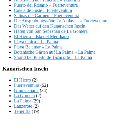
Puerto del Rosario – Fuerteventura
Caleta de Fuste – Fuerteventura
Salinas del Carmen – Fuerteventura
Die Ausgrabungsstätte La Atalayita – Fuerteventura
Das Wetter auf den Kanarischen Inseln
Hafen von San Sebastián de La Gomera
El Hierro – Isla del Meridiano
Playa Chica – La Palma
Playa Bajamar – La Palma
Botanische Gärten auf La Palma – La Palma
Strand bei Puerto de Tazacorte – La Palma
Kanarischen Inseln
El Hierro
(2)
Fuerteventura
(62)
Gran Canaria
(34)
La Gomera
(2)
La Palma
(29)
Lanzarote
(2)
Teneriffa
(19)