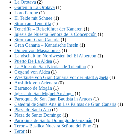
La Orotava
(2)
Garten in La Orotava
(1)
Loro Parque
(1)
El Teide mit Schnee
(1)
Strom auf Teneriffa
(1)
Teneriffa – Reiseführer der Kanaren
(1)
Iglesia de Nuestra Señora de la Concepción
(1)
Strom auf Gran Canaria
(1)
Gran Canaria – Kanarische Inseln
(1)
Dünen von Maspalomas
(1)
Landschaft im Nordwesten bei El Albercon
(1)
Puerto De La Aldea
(1)
La Aldea de San Nicolas de Tolentino
(1)
Gegend von Aldea
(1)
Westküste von Gran Canaria vor der Stadt Agaeta
(1)
Ausblick von Artenara
(0)
Barranco de Mogán
(1)
Iglesia de San Miguel Arcángel
(1)
Parroquia de San Juan Bautista in Arucas
(1)
Catedral de Santa Ana in Las Palmas de Gran Canaria
(1)
Plaza de Santa Ana
(1)
Plaza de Santo Domingo
(1)
Parroquia de Santo Domingo de Guzmán
(1)
Teror – Basilica Nuestra Señora del Pino
(1)
Teror
(1)