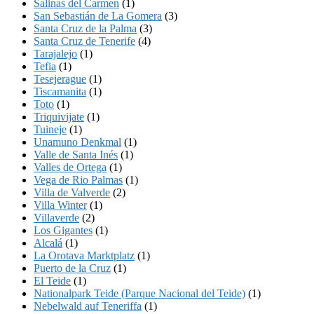
Salinas del Carmen
(1)
San Sebastián de La Gomera
(3)
Santa Cruz de la Palma
(3)
Santa Cruz de Tenerife
(4)
Tarajalejo
(1)
Tefia
(1)
Tesejerague
(1)
Tiscamanita
(1)
Toto
(1)
Triquivijate
(1)
Tuineje
(1)
Unamuno Denkmal
(1)
Valle de Santa Inés
(1)
Valles de Ortega
(1)
Vega de Rio Palmas
(1)
Villa de Valverde
(2)
Villa Winter
(1)
Villaverde
(2)
Los Gigantes
(1)
Alcalá
(1)
La Orotava Marktplatz
(1)
Puerto de la Cruz
(1)
El Teide
(1)
Nationalpark Teide (Parque Nacional del Teide)
(1)
Nebelwald auf Teneriffa
(1)