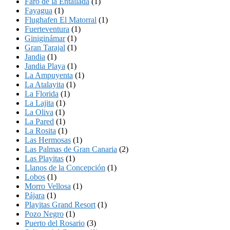
Faro de la Entallada
(1)
Fayagua
(1)
Flughafen El Matorral
(1)
Fuerteventura
(1)
Giniginámar
(1)
Gran Tarajal
(1)
Jandia
(1)
Jandia Playa
(1)
La Ampuyenta
(1)
La Atalayita
(1)
La Florida
(1)
La Lajita
(1)
La Oliva
(1)
La Pared
(1)
La Rosita
(1)
Las Hermosas
(1)
Las Palmas de Gran Canaria
(2)
Las Playitas
(1)
Llanos de la Concepción
(1)
Lobos
(1)
Morro Vellosa
(1)
Pájara
(1)
Playitas Grand Resort
(1)
Pozo Negro
(1)
Puerto del Rosario
(3)