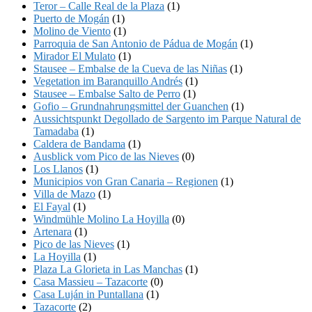
Teror – Calle Real de la Plaza
(1)
Puerto de Mogán
(1)
Molino de Viento
(1)
Parroquia de San Antonio de Pádua de Mogán
(1)
Mirador El Mulato
(1)
Stausee – Embalse de la Cueva de las Niñas
(1)
Vegetation im Baranquillo Andrés
(1)
Stausee – Embalse Salto de Perro
(1)
Gofio – Grundnahrungsmittel der Guanchen
(1)
Aussichtspunkt Degollado de Sargento im Parque Natural de
Tamadaba
(1)
Caldera de Bandama
(1)
Ausblick vom Pico de las Nieves
(0)
Los Llanos
(1)
Municipios von Gran Canaria – Regionen
(1)
Villa de Mazo
(1)
El Fayal
(1)
Windmühle Molino La Hoyilla
(0)
Artenara
(1)
Pico de las Nieves
(1)
La Hoyilla
(1)
Plaza La Glorieta in Las Manchas
(1)
Casa Massieu – Tazacorte
(0)
Casa Luján in Puntallana
(1)
Tazacorte
(2)