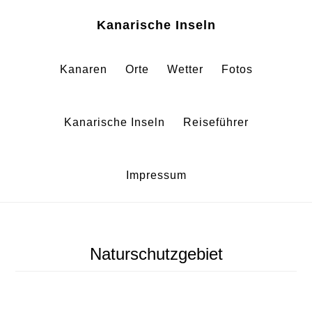
Zum
Zur
Kanarische Inseln
Inhalt
Fußzeile
springen
springen
Kanaren
Orte
Wetter
Fotos
Kanarische Inseln
Reiseführer
Impressum
Naturschutzgebiet