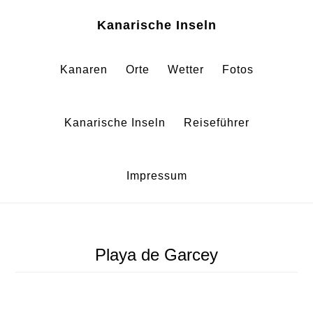
Zum
Zur
Kanarische Inseln
Inhalt
Fußzeile
springen
springen
Kanaren
Orte
Wetter
Fotos
Kanarische Inseln
Reiseführer
Impressum
Playa de Garcey