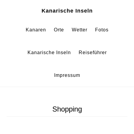
Zum
Zur
Kanarische Inseln
Inhalt
Fußzeile
springen
springen
Kanaren
Orte
Wetter
Fotos
Kanarische Inseln
Reiseführer
Impressum
Shopping