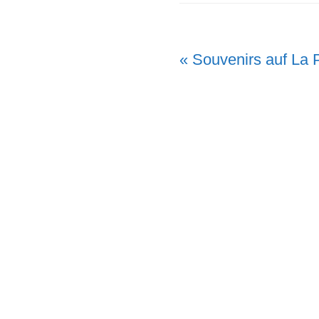
Vorheriger
« Souvenirs auf La
Beitrag: