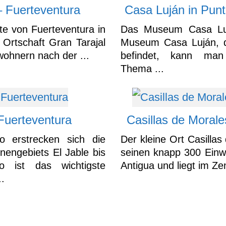
– Fuerteventura
Casa Luján in Punt
te von Fuerteventura in
Das Museum Casa Luj
 Ortschaft Gran Tarajal
Museum Casa Luján, da
wohnern nach der ...
befindet, kann man
Thema ...
 Fuerteventura
Casillas de Morale
jo erstrecken sich die
Der kleine Ort Casillas
engebiets El Jable bis
seinen knapp 300 Ein
o ist das wichtigste
Antigua und liegt im Ze
..