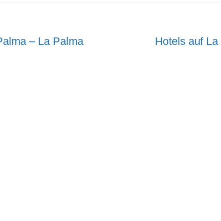
Nächster
 Palma – La Palma
Hotels auf L
Beitrag: