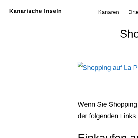
Zum
Zur
Kanarische Inseln
Kanaren
Ort
Inhalt
Fußzeile
springen
springen
Sho
Wenn Sie
Shopping
der folgenden Link
Einkaufen a