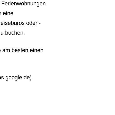
ch Ferienwohnungen
r eine
Reisebüros oder -
zu buchen.
 am besten einen
.google.de)