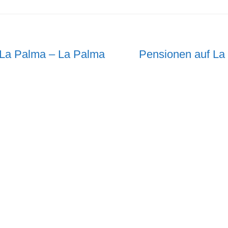
Nächster
 La Palma – La Palma
Pensionen auf La
Beitrag: