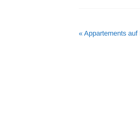
Vorheriger
« Appartements auf
Beitrag: