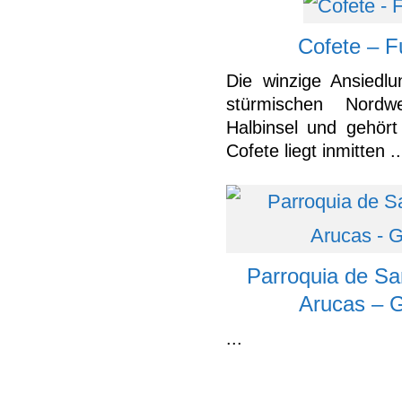
Cofete – F
Die winzige Ansiedlu
stürmischen Nordw
Halbinsel und gehör
Cofete liegt inmitten ..
Parroquia de Sa
Arucas – 
...