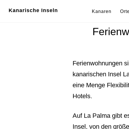
Zum
Zur
Kanarische Inseln
Kanaren
Ort
Inhalt
Fußzeile
springen
springen
Ferienw
Ferienwohnungen sind
kanarischen Insel L
eine Menge Flexibili
Hotels.
Auf La Palma gibt e
Insel, von den größ