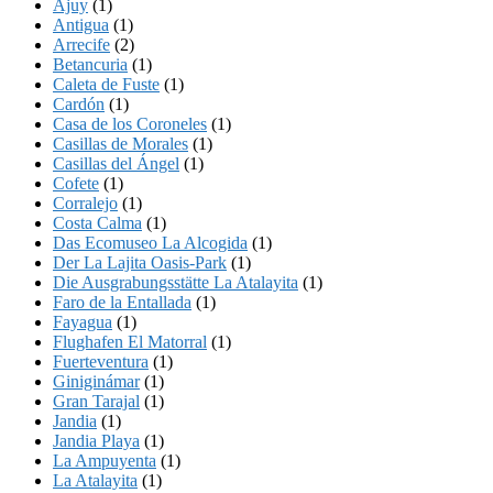
Ajuy
(1)
Antigua
(1)
Arrecife
(2)
Betancuria
(1)
Caleta de Fuste
(1)
Cardón
(1)
Casa de los Coroneles
(1)
Casillas de Morales
(1)
Casillas del Ángel
(1)
Cofete
(1)
Corralejo
(1)
Costa Calma
(1)
Das Ecomuseo La Alcogida
(1)
Der La Lajita Oasis-Park
(1)
Die Ausgrabungsstätte La Atalayita
(1)
Faro de la Entallada
(1)
Fayagua
(1)
Flughafen El Matorral
(1)
Fuerteventura
(1)
Giniginámar
(1)
Gran Tarajal
(1)
Jandia
(1)
Jandia Playa
(1)
La Ampuyenta
(1)
La Atalayita
(1)